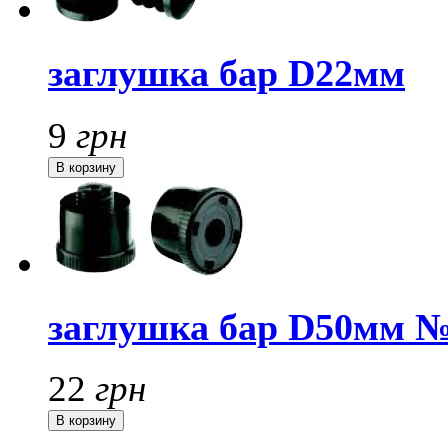
заглушка бар D22мм
9
грн
заглушка бар D50мм №
22
грн