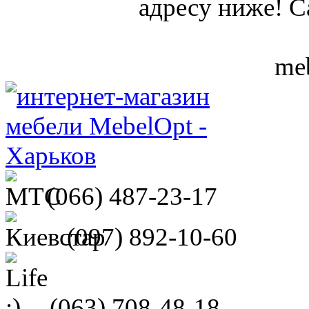
адресу ниже! С
meb
(066)
487-23-17
(097)
892-10-60
(063)
708-48-18