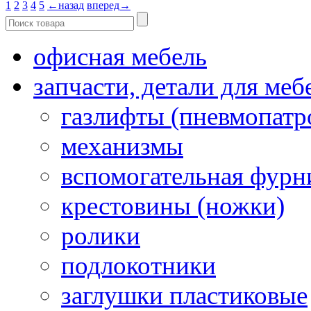
1
2
3
4
5
←назад
вперед→
офисная мебель
запчасти, детали для меб
газлифты (пневмопатр
механизмы
вспомогательная фурн
крестовины (ножки)
ролики
подлокотники
заглушки пластиковые