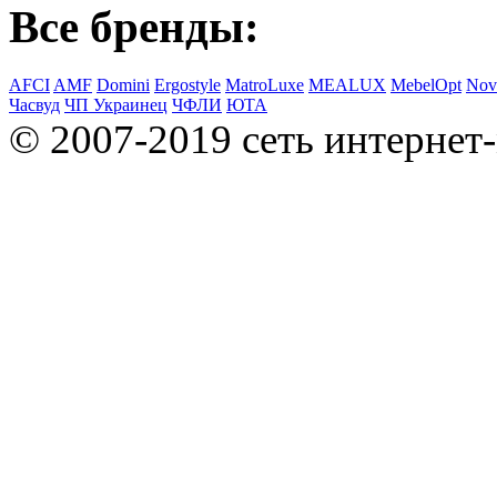
Все бренды:
AFCI
AMF
Domini
Ergostyle
MatroLuxe
MEALUX
MebelOpt
Nov
Часвуд
ЧП Украинец
ЧФЛИ
ЮТА
© 2007-2019 сеть интернет