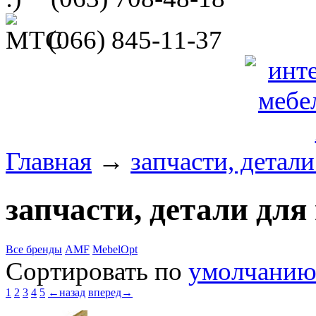
(066)
845-11-37
Главная
→
запчасти, детал
запчасти, детали для
Все бренды
AMF
MebelOpt
Сортировать по
умолчани
1
2
3
4
5
←назад
вперед→