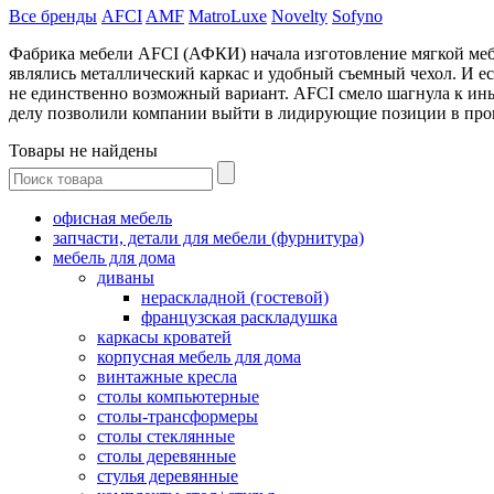
Все бренды
AFCI
AMF
MatroLuxe
Novelty
Sofyno
Фабрика мебели AFCI (АФКИ) начала изготовление мягкой меб
являлись металлический каркас и удобный съемный чехол. И ес
не единственно возможный вариант. AFCI смело шагнула к и
делу позволили компании выйти в лидирующие позиции в прои
Товары не найдены
офисная мебель
запчасти, детали для мебели (фурнитура)
мебель для дома
диваны
нераскладной (гостевой)
французская раскладушка
каркасы кроватей
корпусная мебель для дома
винтажные кресла
столы компьютерные
столы-трансформеры
столы стеклянные
столы деревянные
стулья деревянные