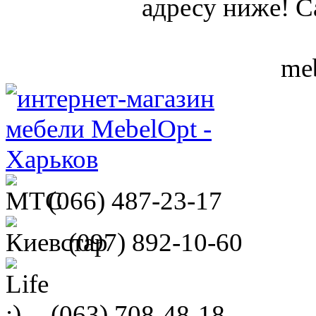
адресу ниже! С
meb
(066)
487-23-17
(097)
892-10-60
(063)
708-48-18