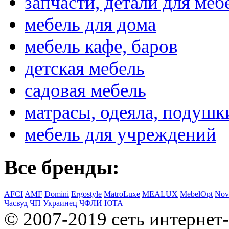
запчасти, детали для меб
мебель для дома
мебель кафе, баров
детская мебель
садовая мебель
матрасы, одеяла, подушк
мебель для учреждений
Все бренды:
AFCI
AMF
Domini
Ergostyle
MatroLuxe
MEALUX
MebelOpt
Nov
Часвуд
ЧП Украинец
ЧФЛИ
ЮТА
© 2007-2019 сеть интернет