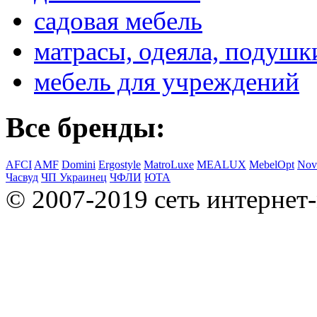
садовая мебель
матрасы, одеяла, подушк
мебель для учреждений
Все бренды:
AFCI
AMF
Domini
Ergostyle
MatroLuxe
MEALUX
MebelOpt
Nov
Часвуд
ЧП Украинец
ЧФЛИ
ЮТА
© 2007-2019 сеть интернет