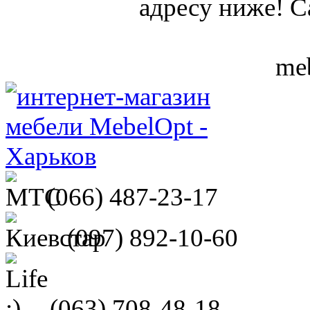
адресу ниже! С
meb
(066)
487-23-17
(097)
892-10-60
(063)
708-48-18