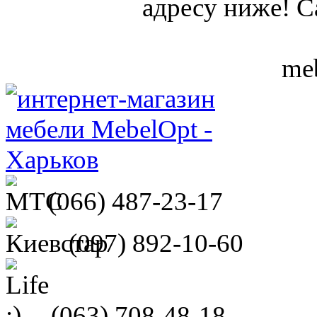
адресу ниже! С
meb
(066)
487-23-17
(097)
892-10-60
(063)
708-48-18