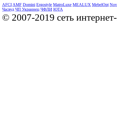
AFCI
AMF
Domini
Ergostyle
MatroLuxe
MEALUX
MebelOpt
Nov
Часвуд
ЧП Украинец
ЧФЛИ
ЮТА
© 2007-2019 сеть интернет