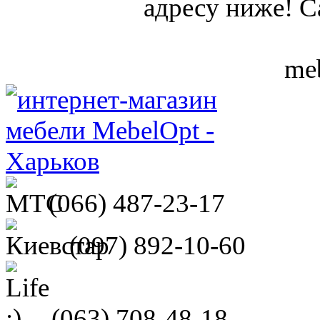
адресу ниже! С
meb
(066)
487-23-17
(097)
892-10-60
(063)
708-48-18