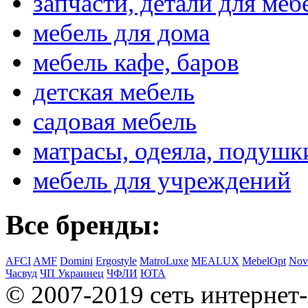
запчасти, детали для меб
мебель для дома
мебель кафе, баров
детская мебель
садовая мебель
матрасы, одеяла, подушк
мебель для учреждений
Все бренды:
AFCI
AMF
Domini
Ergostyle
MatroLuxe
MEALUX
MebelOpt
Nov
Часвуд
ЧП Украинец
ЧФЛИ
ЮТА
© 2007-2019 сеть интернет