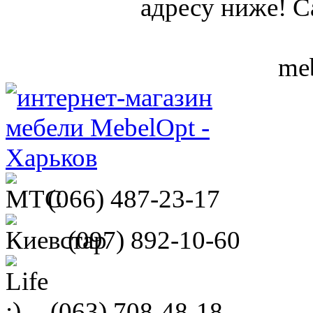
адресу ниже! С
meb
(066)
487-23-17
(097)
892-10-60
(063)
708-48-18