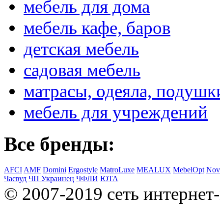
мебель для дома
мебель кафе, баров
детская мебель
садовая мебель
матрасы, одеяла, подушк
мебель для учреждений
Все бренды:
AFCI
AMF
Domini
Ergostyle
MatroLuxe
MEALUX
MebelOpt
Nov
Часвуд
ЧП Украинец
ЧФЛИ
ЮТА
© 2007-2019 сеть интернет