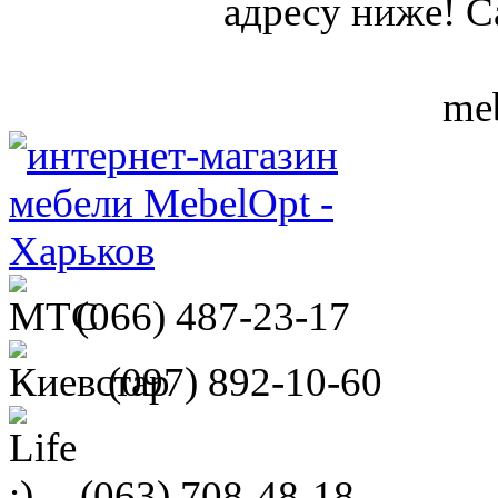
адресу ниже! С
meb
(066)
487-23-17
(097)
892-10-60
(063)
708-48-18