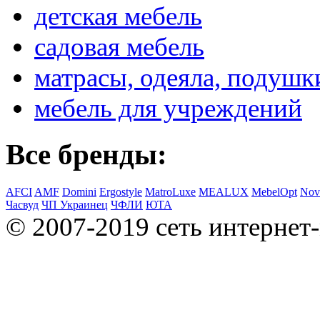
детская мебель
садовая мебель
матрасы, одеяла, подушк
мебель для учреждений
Все бренды:
AFCI
AMF
Domini
Ergostyle
MatroLuxe
MEALUX
MebelOpt
Nov
Часвуд
ЧП Украинец
ЧФЛИ
ЮТА
© 2007-2019 сеть интернет