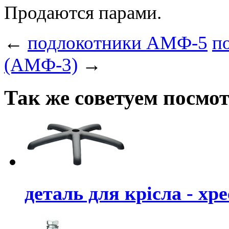
Продаются парами.
←
подлокотники АМФ-5
п
(АМФ-3)
→
Так же советуем посмо
деталь для крісла - х