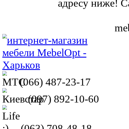
адресу ниже! С
meb
(066)
487-23-17
(097)
892-10-60
(063)
708-48-18