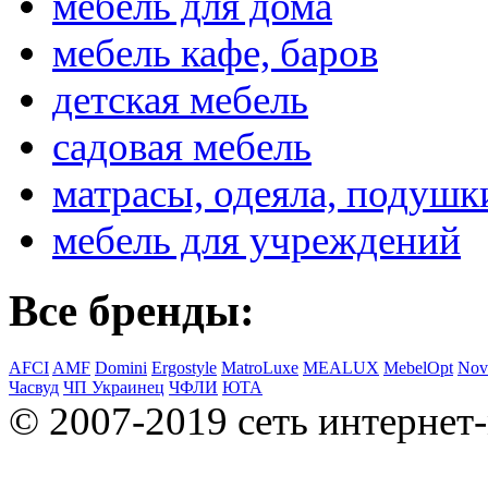
мебель для дома
мебель кафе, баров
детская мебель
садовая мебель
матрасы, одеяла, подушк
мебель для учреждений
Все бренды:
AFCI
AMF
Domini
Ergostyle
MatroLuxe
MEALUX
MebelOpt
Nov
Часвуд
ЧП Украинец
ЧФЛИ
ЮТА
© 2007-2019 сеть интернет