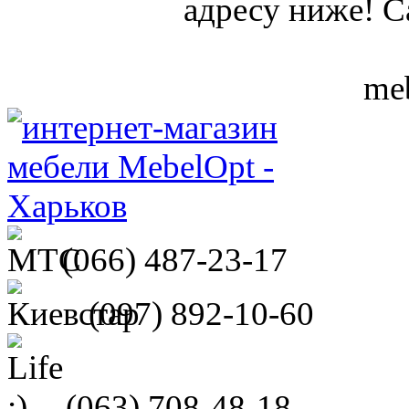
адресу ниже! С
meb
(066)
487-23-17
(097)
892-10-60
(063)
708-48-18