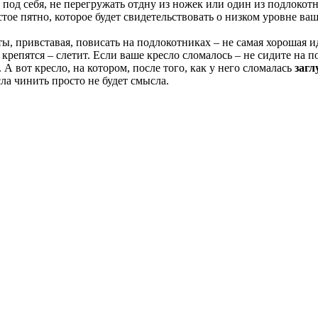
х под себя, не перегружать отдну из ножек или один из подлокот
стое пятно, которое будет свидетельствовать о низком уровне ва
ты, привставая, повисать на подлокотниках – не самая хорошая и
 крепятся – слетит. Если ваше кресло сломалось – не сидите на
 А вот кресло, на котором, после того, как у него сломалась
загл
ла чинить просто не будет смысла.