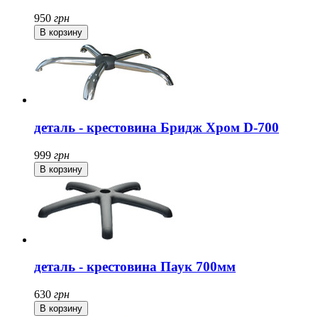
950
грн
деталь - крестовина Бридж Хром D-700
999
грн
деталь - крестовина Паук 700мм
630
грн