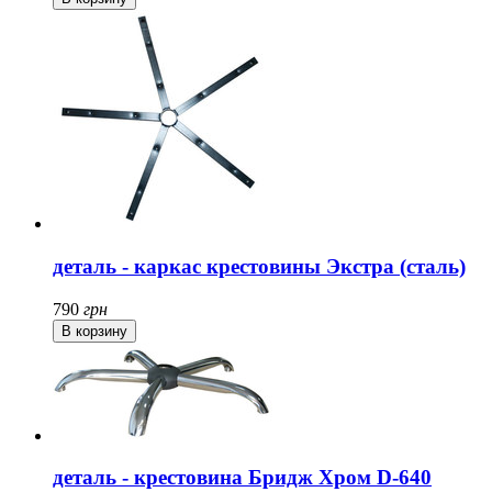
деталь - каркас крестовины Экстра (сталь)
790
грн
деталь - крестовина Бридж Хром D-640