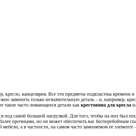
ер, кресло, канцелярия. Все эти предметы подвластны времени 
нужно заменить только незначительную деталь – и, например, крес
те такие часто ломающиеся детали как
крестовина для кресла
ил
тся под самой большой нагрузкой. Для того, чтобы на них был по
более прочными, но он может обеспечить вас бесперебойным сн
мебели, а в частности, на самом часто заменяемом ее элементе 