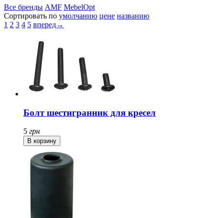
Все бренды
AMF
MebelOpt
Сортировать по
умолчанию
цене
названию
1
2
3
4
5
вперед→
Болт шестигранник для кресел
5
грн