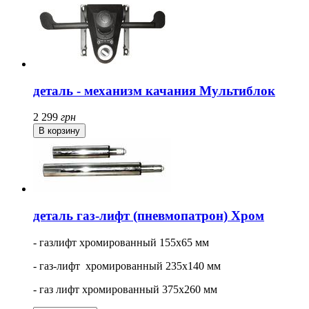
деталь - механизм качания Мультиблок
2 299
грн
деталь газ-лифт (пневмопатрон) Хром
- газлифт хромированный 155x65 мм
- газ-лифт хромированный 235x140 мм
- газ лифт хромированный 375x260 мм