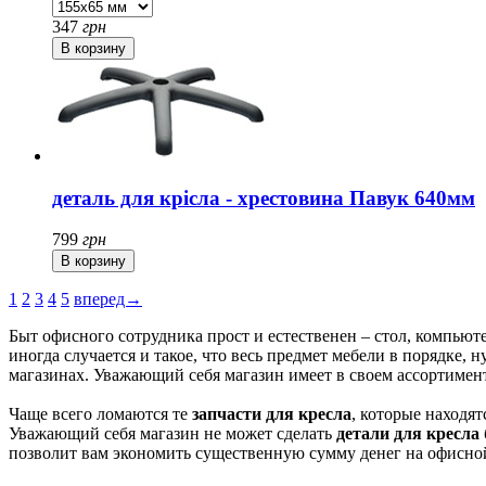
347
грн
деталь для крісла - хрестовина Павук 640мм
799
грн
1
2
3
4
5
вперед→
Быт офисного сотрудника прост и естественен – стол, компьют
иногда случается и такое, что весь предмет мебели в порядке, 
магазинах. Уважающий себя магазин имеет в своем ассортимен
Чаще всего ломаются те
запчасти для кресла
, которые находя
Уважающий себя магазин не может сделать
детали для кресла
позволит вам экономить существенную сумму денег на офисной 