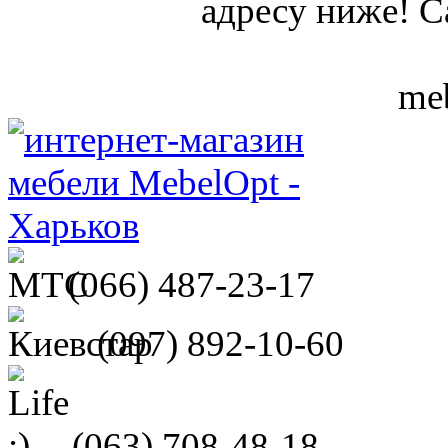
адресу ниже! С
meb
(066)
487-23-17
(097)
892-10-60
(063)
708-48-18