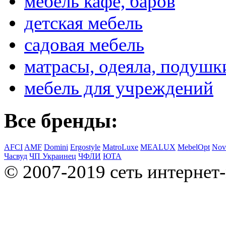
мебель кафе, баров
детская мебель
садовая мебель
матрасы, одеяла, подушк
мебель для учреждений
Все бренды:
AFCI
AMF
Domini
Ergostyle
MatroLuxe
MEALUX
MebelOpt
Nov
Часвуд
ЧП Украинец
ЧФЛИ
ЮТА
© 2007-2019 сеть интернет