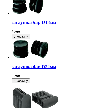
заглушка бар D18мм
8
грн
заглушка бар D22мм
9
грн