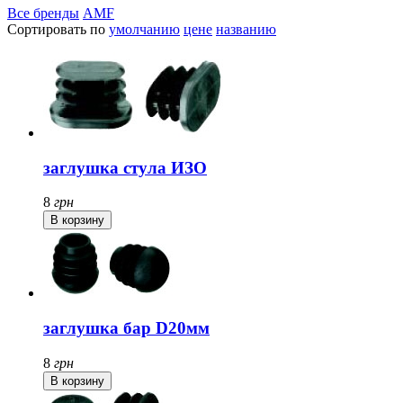
Все бренды
AMF
Сортировать по
умолчанию
цене
названию
заглушка стула ИЗО
8
грн
заглушка бар D20мм
8
грн